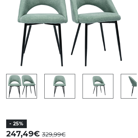
- 25%
247,49
329,99