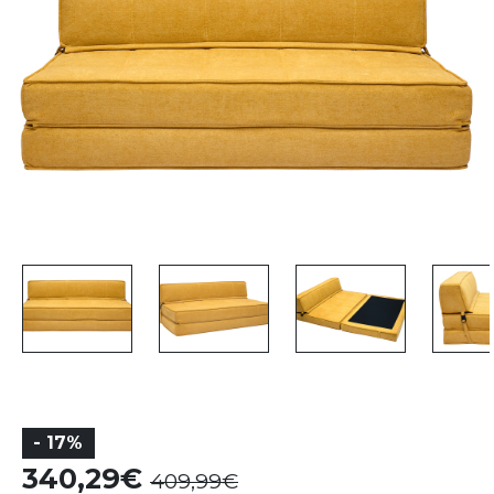
- 17%
340,29
409,99