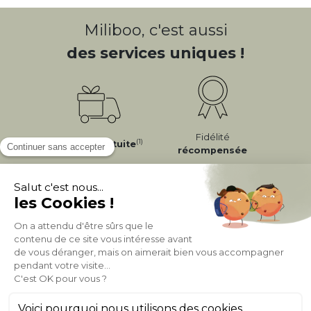
Miliboo, c'est aussi
des services uniques !
Fidélité
(1)
Livraison
Gratuite
récompensée
Expédition
en
Appel gratuit
24/72h
0 20 88 04 14