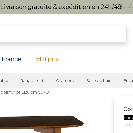
(1)
Livraison gratuite & expédition en 24h/48h!
 France
Mili'prix
able
Rangement
Chambre
Salle de bain
Enfa
 bois foncé L120 cm CENDY
Con
Nou
Descri