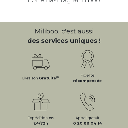
notre hashtag #miliboo
Miliboo, c'est aussi
des services uniques !
Fidélité
(1)
Livraison
Gratuite
récompensée
Expédition
en
Appel gratuit
24/72h
0 20 88 04 14