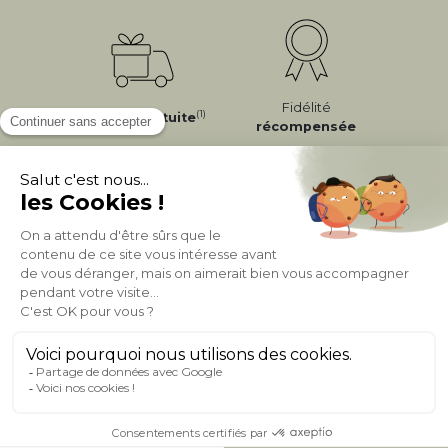
Fidélité
(1)
Livraison
Gratuite
récompensée
Expédition
en
Appel gratuit
24/72h
0 20 88 04 14
À PROPOS DE MILIBOO
AIDE & CONTACT