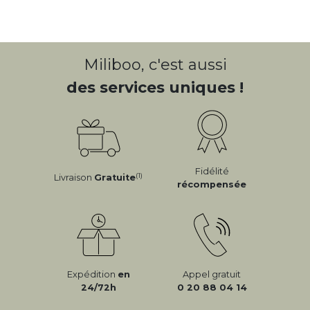
Miliboo, c'est aussi
des services uniques !
Fidélité
(1)
Livraison
Gratuite
récompensée
Expédition
en
Appel gratuit
24/72h
0 20 88 04 14