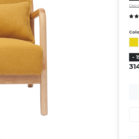
Descri
Colo
- 
3