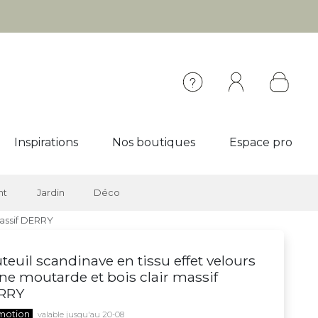
Inspirations
Nos boutiques
Espace pro
nt
Jardin
Déco
massif DERRY
teuil scandinave en tissu effet velours
ne moutarde et bois clair massif
RRY
motion
valable jusqu'au 20-08