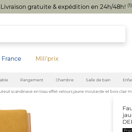
(1)
Livraison gratuite & expédition en 24h/48h!
 France
Mili'prix
able
Rangement
Chambre
Salle de bain
Enfa
uteuil scandinave en tissu effet velours jaune moutarde et bois clair 
Fau
jau
DE
Pro