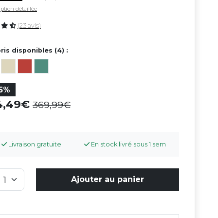
ption détaillée
(23 avis)
ris disponibles (4) :
15%
14,49
369,99
Livraison gratuite
En stock livré sous 1 sem
Ajouter au panier