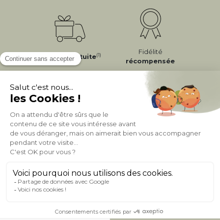
Fidélité
(1)
Livraison
Gratuite
récompensée
Expédition
en
Appel gratuit
24/72h
0 20 88 04 14
À PROPOS DE MILIBOO
AIDE & CONTACT