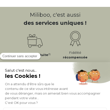
Miliboo, c'est aussi
des services uniques !
Fidélité
(1)
Livraison
Gratuite
récompensée
Expédition
en
Appel gratuit
24/72h
0 20 88 04 14