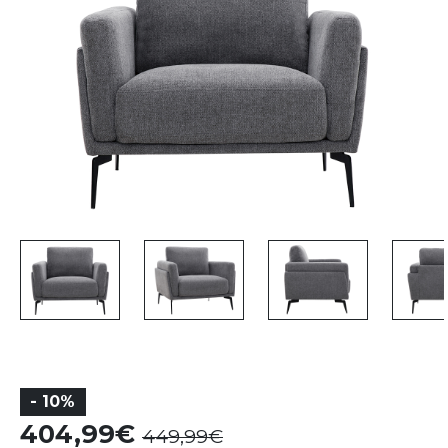
- 10%
404,99
449,99