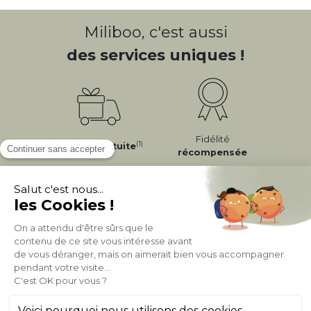
Miliboo, c'est aussi
des services uniques !
Fidélité
(1)
Livraison
Gratuite
récompensée
Expédition
en
Appel gratuit
24/72h
0 20 88 04 14