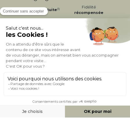
Fidélité
(1)
Livraison
Gratuite
récompensée
Expédition
en
Appel gratuit
24/72h
0 20 88 04 14
À PROPOS DE MILIBOO
AIDE & CONTACT