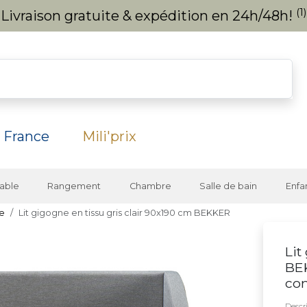
(1)
Livraison gratuite & expédition en 24h/48h!
 France
Mili'prix
able
Rangement
Chambre
Salle de bain
Enfa
te
Lit gigogne en tissu gris clair 90x190 cm BEKKER
Lit
BE
co
Descri