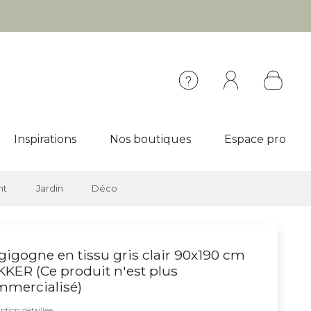
Inspirations
Nos boutiques
Espace pro
nt
Jardin
Déco
 gigogne en tissu gris clair 90x190 cm
KKER (
Ce produit n'est plus
mmercialisé
)
ption détaillée