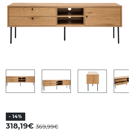
- 14%
318,19
369,99