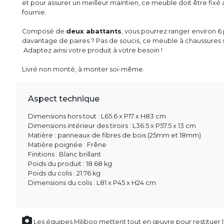
et pour assurer un meilleur maintien, ce meuble doit être fixé
fournie.
Composé de
deux abattants
, vous pourrez ranger environ 6
davantage de paires ? Pas de soucis, ce meuble à chaussures 
Adaptez ainsi votre produit à votre besoin !
Livré non monté, à monter soi-même.
Aspect technique
Dimensions hors tout : L65.6 x P17 x H83 cm
Dimensions intérieur des tiroirs : L36.5 x P57.5 x 13 cm
Matière : panneaux de fibres de bois (25mm et 18mm)
Matière poignée : Frêne
Finitions : Blanc brillant
Poids du produit : 18.68 kg
Poids du colis : 21.76 kg
Dimensions du colis : L81 x P45 x H24 cm
Les équipes Miliboo mettent tout en œuvre pour restituer l’