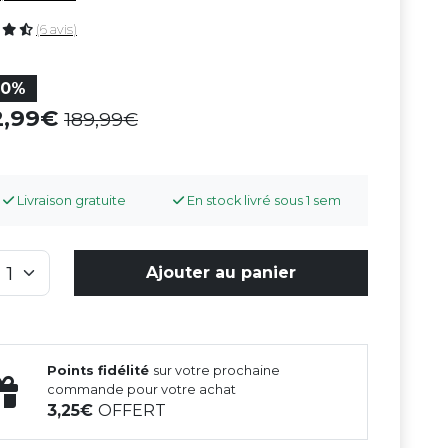
(6 avis)
30%
2,99
189,99
Livraison gratuite
En stock livré sous 1 sem
Ajouter au panier
Points fidélité
sur votre prochaine
commande pour votre achat
3,25
OFFERT