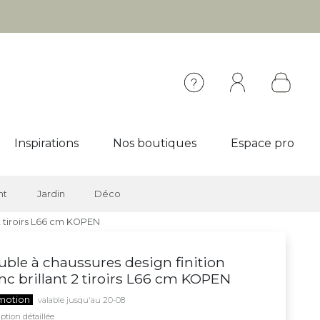
Inspirations
Nos boutiques
Espace pro
nt
Jardin
Déco
 2 tiroirs L66 cm KOPEN
ble à chaussures design finition
nc brillant 2 tiroirs L66 cm KOPEN
motion
valable jusqu'au 20-08
ption détaillée