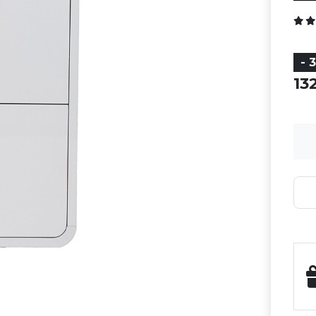
- 
13