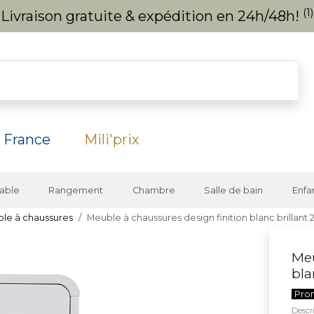
(1)
Livraison gratuite & expédition en 24h/48h!
 France
Mili'prix
able
Rangement
Chambre
Salle de bain
Enfa
le à chaussures
Meuble à chaussures design finition blanc brillant
Meu
bla
Pro
Descri