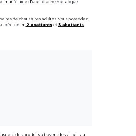
 au mur à l'aide d'une attache métallique
 paires de chaussures adultes. Vous possédez
se décline en
2 abattants
et
3 abattants
aspect des produits à travers des visuels au