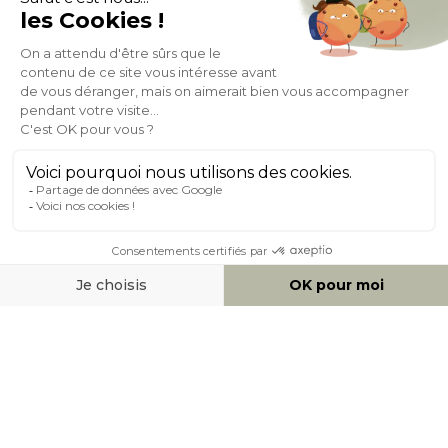
Expédition
en
Appel gratuit
24/72h
0 20 88 04 14
À PROPOS DE MILIBOO
AIDE & CONTACT