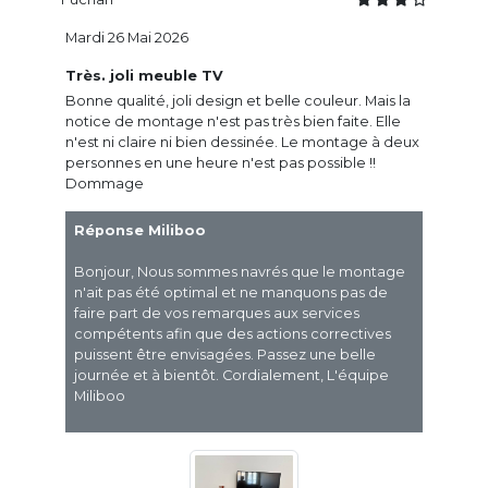
Mardi 26 Mai 2026
Très. joli meuble TV
Bonne qualité, joli design et belle couleur. Mais la
notice de montage n'est pas très bien faite. Elle
n'est ni claire ni bien dessinée. Le montage à deux
personnes en une heure n'est pas possible !!
Dommage
Réponse Miliboo
Bonjour, Nous sommes navrés que le montage
n'ait pas été optimal et ne manquons pas de
faire part de vos remarques aux services
compétents afin que des actions correctives
puissent être envisagées. Passez une belle
journée et à bientôt. Cordialement, L'équipe
Miliboo