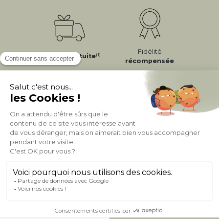
Fidélité
(1)
Livraison
Gratuite
récompensée
Expédition
en
Appel gratuit
24/72h
0 20 88 04 14
À PROPOS DE MILIBOO
AIDE & CONTACT