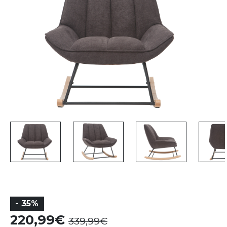
- 35%
220,99
339,99