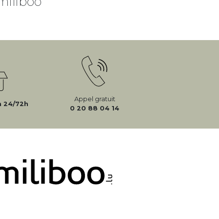
miliboo
Appel gratuit
n 24/72h
0 20 88 04 14