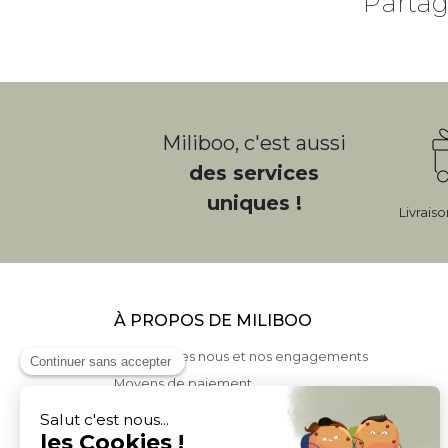
Partag
Miliboo, c'est aussi
des services
uniques !
Livrais
À PROPOS DE MILIBOO
Qui sommes nous et nos engagements
Moyens de paiement
Livraison
Conditions générales de Vente