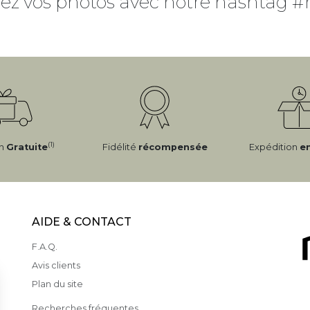
ez vos photos avec notre hashtag #
(1)
on
Gratuite
Fidélité
récompensée
Expédition
e
AIDE & CONTACT
F.A.Q.
Avis clients
Plan du site
Recherches fréquentes