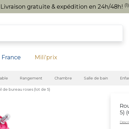
(1)
Livraison gratuite & expédition en 24h/48h!
 France
Mili'prix
able
Rangement
Chambre
Salle de bain
Enfa
l de bureau roses (lot de 5)
Rou
5) (
Descri