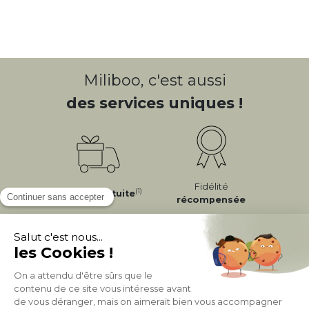
Miliboo, c'est aussi
des services uniques !
Fidélité
(1)
Livraison
Gratuite
récompensée
Expédition
en
Appel gratuit
24/72h
0 20 88 04 14