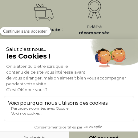
Fidélité
(1)
Livraison
Gratuite
récompensée
Expédition
en
Appel gratuit
24/72h
0 20 88 04 14
À PROPOS DE MILIBOO
AIDE & CONTACT