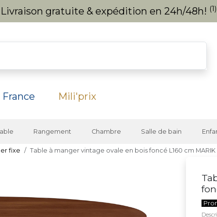
(1)
Livraison gratuite & expédition en 24h/48h!
 France
Mili'prix
able
Rangement
Chambre
Salle de bain
Enfa
er fixe
Table à manger vintage ovale en bois foncé L160 cm MARIK
Tab
fo
Pro
Descri