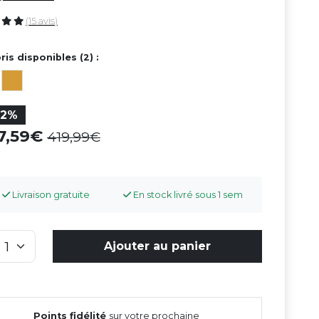
(15 avis)
ris disponibles (2) :
22%
27,59
419,99
Livraison gratuite
En stock livré sous 1 sem
Ajouter au panier
Points fidélité
sur votre prochaine