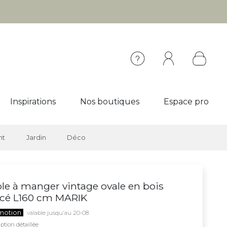
Inspirations
Nos boutiques
Espace pro
nt
Jardin
Déco
le à manger vintage ovale en bois
ncé L160 cm MARIK
motion
valable jusqu'au 20-08
ption détaillée