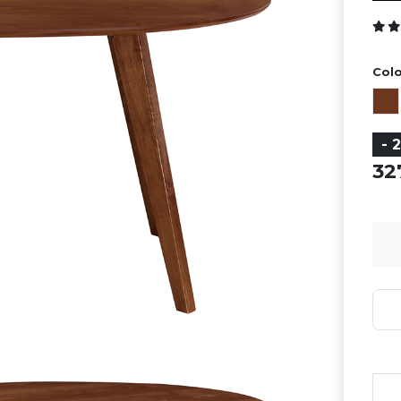
Colo
- 
3