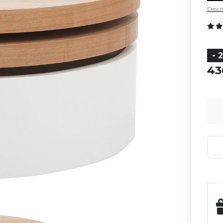
Descri
- 
4