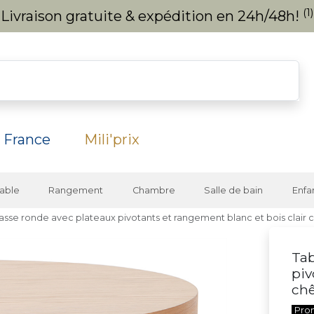
(1)
Livraison gratuite & expédition en 24h/48h!
 France
Mili'prix
able
Rangement
Chambre
Salle de bain
Enfa
asse ronde avec plateaux pivotants et rangement blanc et bois clai
Tab
piv
ch
Pro