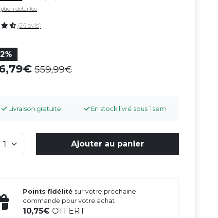
ption détaillée
(26 avis)
22%
36,79
559,99
Livraison gratuite
En stock livré sous 1 sem
Ajouter au panier
Points fidélité
sur votre prochaine
commande pour votre achat
10,75
OFFERT