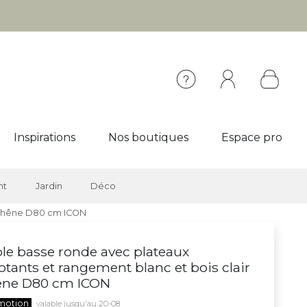
Inspirations
Nos boutiques
Espace pro
nt
Jardin
Déco
r chêne D80 cm ICON
le basse ronde avec plateaux
otants et rangement blanc et bois clair
êne D80 cm ICON
motion
valable jusqu'au 20-08