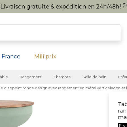
(1)
Livraison gratuite & expédition en 24h/48h!
 France
Mili'prix
able
Rangement
Chambre
Salle de bain
Enfa
le d'appoint ronde design avec rangement en métal vert céladon et
Tab
ran
ma
Pro