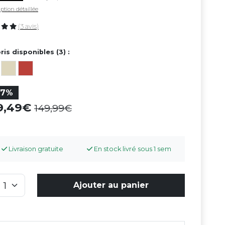
ption détaillée
(3 avis)
ris disponibles (3) :
27%
09,49
149,99
Livraison gratuite
En stock livré sous 1 sem
Ajouter au panier