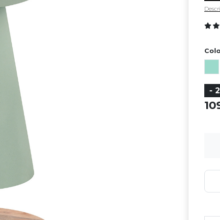
Descri
Colo
- 
1