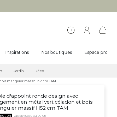
Inspirations
Nos boutiques
Espace pro
nt
Jardin
Déco
 bois manguier massif H52 cm TAM
le d'appoint ronde design avec
gement en métal vert céladon et bois
nguier massif H52 cm TAM
motion
valable jusqu'au 20-08