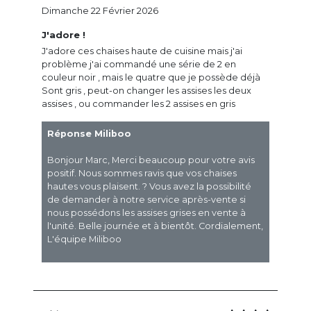
Dimanche 22 Février 2026
J'adore !
J'adore ces chaises haute de cuisine mais j'ai
problème j'ai commandé une série de 2 en
couleur noir , mais le quatre que je possède déjà
Sont gris , peut-on changer les assises les deux
assises , ou commander les 2 assises en gris
Réponse Miliboo
Bonjour Marc, Merci beaucoup pour votre avis
positif. Nous sommes ravis que vos chaises
hautes vous plaisent. ? Vous avez la possibilité
de demander à notre service après-vente si
nous possédons les assises grises en vente à
l'unité. Belle journée et à bientôt. Cordialement,
L'équipe Miliboo