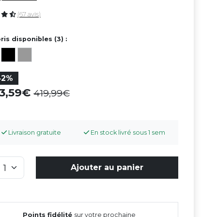
(67 avis)
ris disponibles (3) :
42%
43,59
419,99
Livraison gratuite
En stock livré sous 1 sem
Ajouter au panier
Points fidélité
sur votre prochaine