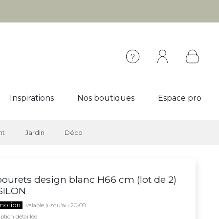
Inspirations
Nos boutiques
Espace pro
nt
Jardin
Déco
ourets design blanc H66 cm (lot de 2)
SILON
motion
valable jusqu'au 20-08
ption détaillée