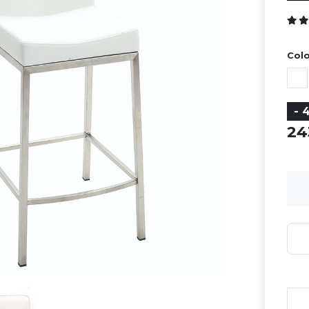
Colo
- 
2