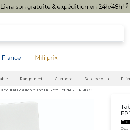
(1)
Livraison gratuite & expédition en 24h/48h!
 France
Mili'prix
able
Rangement
Chambre
Salle de bain
Enfa
Tabourets design blanc H66 cm (lot de 2) EPSILON
Tab
EP
Pro
Descri