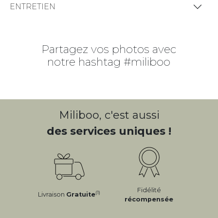
ENTRETIEN
Partagez vos photos avec
notre hashtag #miliboo
Miliboo, c'est aussi
des services uniques !
Fidélité
(1)
Livraison
Gratuite
récompensée