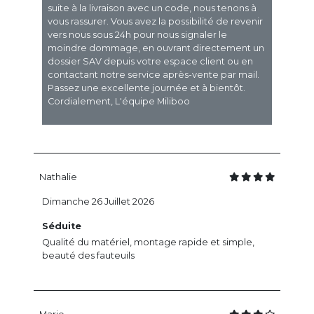
suite à la livraison avec un code, nous tenons à
vous rassurer. Vous avez la possibilité de revenir
vers nous sous 24h pour nous signaler le
moindre dommage, en ouvrant directement un
dossier SAV depuis votre espace client ou en
contactant notre service après-vente par mail.
Passez une excellente journée et à bientôt.
Cordialement, L'équipe Miliboo
Nathalie
Dimanche 26 Juillet 2026
Séduite
Qualité du matériel, montage rapide et simple,
beauté des fauteuils