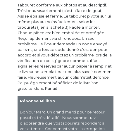
Tabouret conforme aux photos et au descriptif.
Très beau visuellement (c'est affaire de gout).
Assise épaisse et ferme. Le tabouret pivote sur lui
même plus au moins facilement selon les
tabourets (j'en ai acheté 3) Facile à monter.
Chaque pièce est bien emballée et protégée.
Reçu rapidement via chronopost. Un seul
problème : le livreur demande un code envoyé
par sms, une fois ce code donné c'est bon pour
accord et si vous détectez un problème lors de la
vérification du colis j'ignore comment il faut
signaler les réserves car aucun papier à remplir et
le livreur ne semblait pas non plus savoir comment
faire. Heureusement aucun colis n'était défoncé.
J'ai pu également bénéficier de la livraison
gratuite, donc Parfait
Réponse Miliboo
Bonjour Marc, Un grand merci pour ce retour
positif et très détaillé ! Nous sommes ravis
d'apprendre que vos tabourets répondent à
vos attentes. Concernant votre interrogation