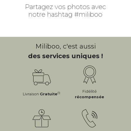
Partagez vos photos avec
notre hashtag #miliboo
Miliboo, c'est aussi
des services uniques !
Fidélité
(1)
Livraison
Gratuite
récompensée