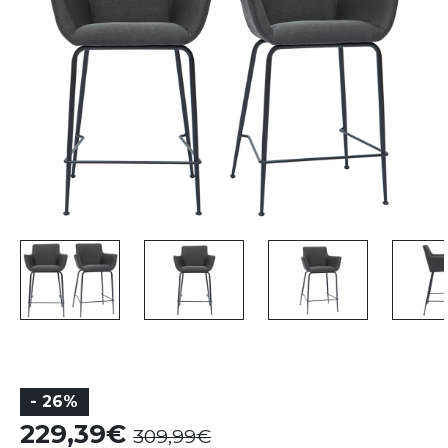
- 26%
229,39
309,99