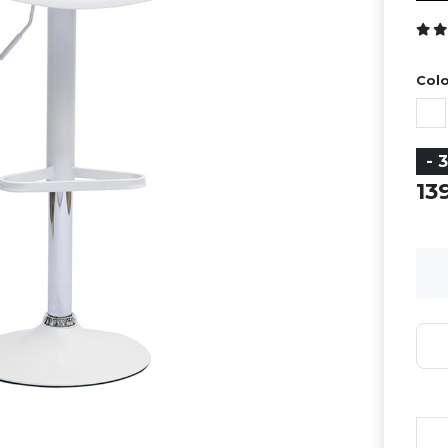
Colo
- 
1