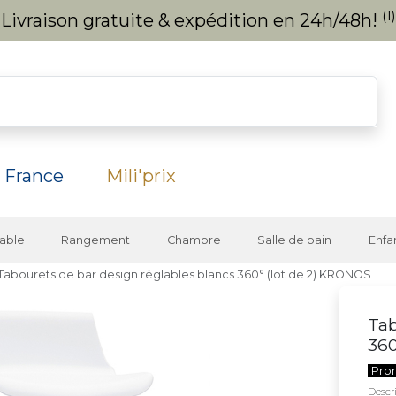
(1)
Livraison gratuite & expédition en 24h/48h!
 France
Mili'prix
able
Rangement
Chambre
Salle de bain
Enfa
Tabourets de bar design réglables blancs 360° (lot de 2) KRONOS
Tab
360
Pro
Descri