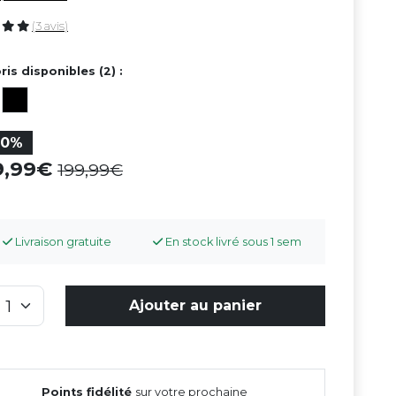
(3 avis)
ris disponibles (2) :
30%
39,99
199,99
Livraison gratuite
En stock livré sous 1 sem
Ajouter au panier
Points fidélité
sur votre prochaine