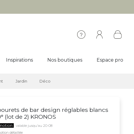
Inspirations
Nos boutiques
Espace pro
nt
Jardin
Déco
ourets de bar design réglables blancs
° (lot de 2) KRONOS
motion
valable jusqu'au 20-08
ption détaillée