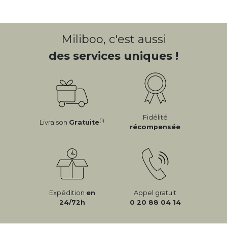
Miliboo, c'est aussi
des services uniques !
Fidélité
(1)
Livraison
Gratuite
récompensée
Expédition
en
Appel gratuit
24/72h
0 20 88 04 14