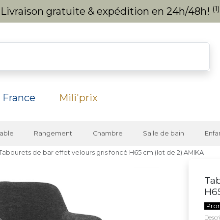
(1)
Livraison gratuite & expédition en 24h/48h!
 France
Mili'prix
able
Rangement
Chambre
Salle de bain
Enfa
Tabourets de bar effet velours gris foncé H65 cm (lot de 2) AMIKA
Tab
H65
Pro
Descri