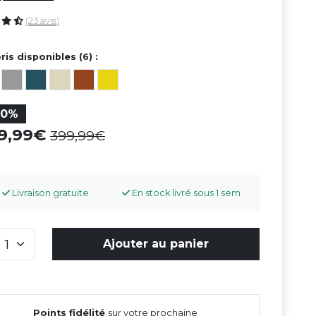
(23 avis)
ris disponibles (6) :
30%
79,99
399,99
Livraison gratuite
En stock livré sous 1 sem
Ajouter au panier
Points fidélité
sur votre prochaine