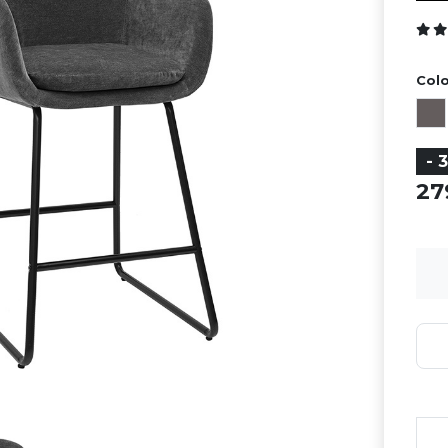
Colo
- 
2