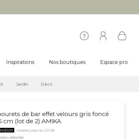
Inspirations
Nos boutiques
Espace pro
nt
Jardin
Déco
ourets de bar effet velours gris foncé
 cm (lot de 2) AMIKA
motion
valable jusqu'au 20-08
ption détaillée