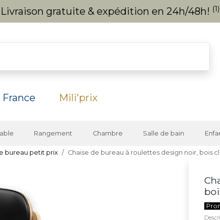
(1)
Livraison gratuite & expédition en 24h/48h!
 France
Mili'prix
able
Rangement
Chambre
Salle de bain
Enfa
e bureau petit prix
Chaise de bureau à roulettes design noir, bois c
Cha
boi
Pro
Descri