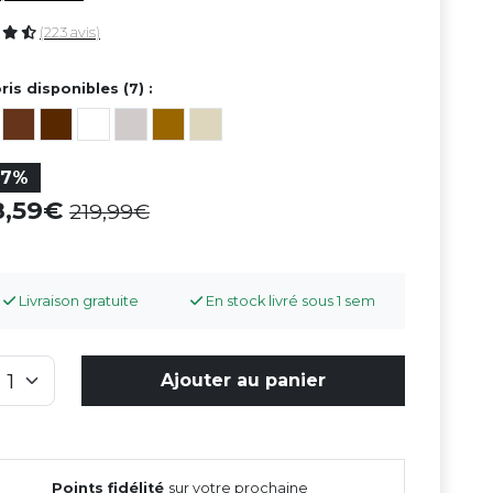
(223 avis)
ris disponibles (7) :
37%
8,59
219,99
Livraison gratuite
En stock livré sous 1 sem
Ajouter au panier
Points fidélité
sur votre prochaine