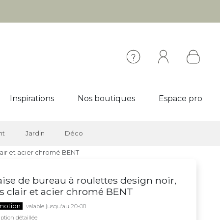
Inspirations
Nos boutiques
Espace pro
nt
Jardin
Déco
lair et acier chromé BENT
ise de bureau à roulettes design noir,
s clair et acier chromé BENT
motion
valable jusqu'au 20-08
ption détaillée