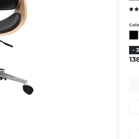
Colo
- 
13