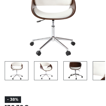
- 38%