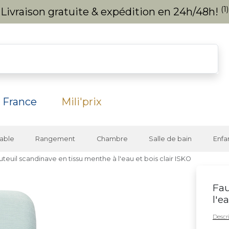
(1)
Livraison gratuite & expédition en 24h/48h!
 France
Mili'prix
able
Rangement
Chambre
Salle de bain
Enfa
uteuil scandinave en tissu menthe à l'eau et bois clair ISKO
Fau
l'e
Descri