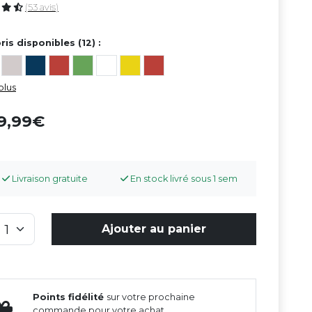
(53 avis)
ris disponibles (12) :
plus
9,99
Livraison gratuite
En stock livré sous 1 sem
Ajouter au panier
Points fidélité
sur votre prochaine
commande pour votre achat