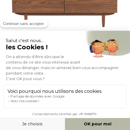
Table basse rectangulaire avec rangements 2 tiroirs finition
bois foncé noyer L120 cm SANAA
(1)
En stock 1 sem
- 14%
378,39
439,99