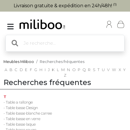
(1)
Livraison gratuite & expédition en 24h/48h!
Meubles Miliboo
Recherches fréquentes
A
B
C
D
E
F
G
H
I
J
K
L
M
N
O
P
Q
R
S
T
U
V
W
X
Y
Z
Recherches fréquentes
T
- Table a rallonge
- Table basse Design
- Table basse blanche carree
- Table basse en verre
- Table basse laque
- Table basse rouge