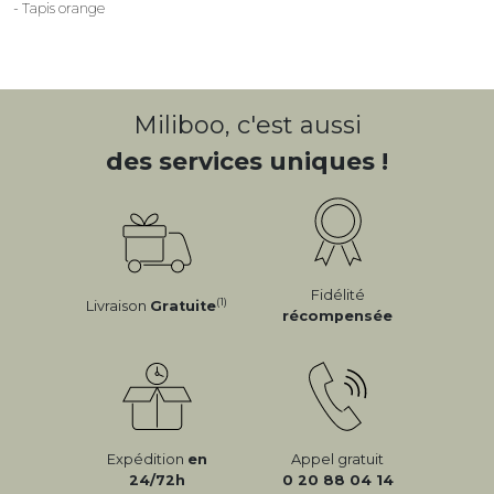
- Tapis orange
Miliboo, c'est aussi
des services uniques !
Fidélité
(1)
Livraison
Gratuite
récompensée
Expédition
en
Appel gratuit
24/72h
0 20 88 04 14